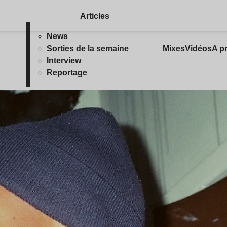
Articles
News
Sorties de la semaine
Mixes
Vidéos
A p
Interview
Reportage