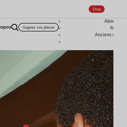
Shop
Abonneme
ropos
Gagnez vos places
Magazi
Anciens numér
Goodi