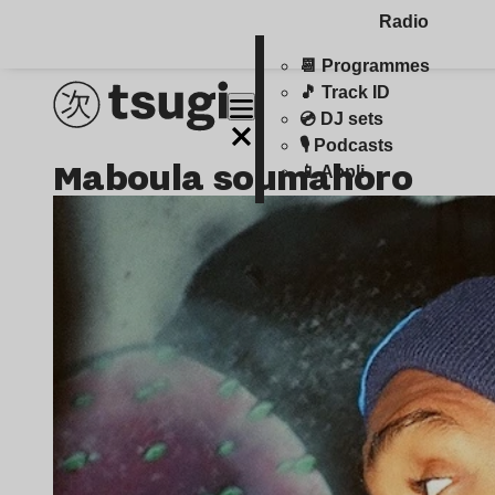
Radio
📆 Programmes
🎵 Track ID
💿 DJ sets
🎙️ Podcasts
maboula soumahoro
📱 Appli