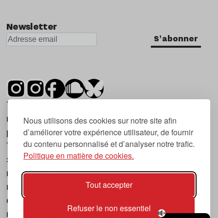
Newsletter
S'abonner
Tsugi est un mensuel indépendant sur la
musique et les nouvelles tendances, dont la
Nous utilisons des cookies sur notre site afin
d’améliorer votre expérience utilisateur, de fournir
première parution date de 2007.
du contenu personnalisé et d’analyser notre trafic.
Tsugi en japonais signifie « prochain », « suivant
Politique en matière de cookies.
», ce qui correspond à la thématique du
magazine, à l’affût des nouvelles tendances
Tout accepter
musicales, qu’elles viennent de la musique
électronique, du rock ou du hip hop, et des
Refuser le non essentiel
nouveaux phénomènes de société liés à la