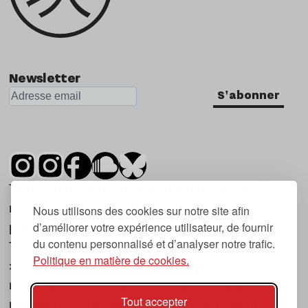
Newsletter
S'abonner
Tsugi est un mensuel indépendant sur la
musique et les nouvelles tendances, dont la
Nous utilisons des cookies sur notre site afin
d’améliorer votre expérience utilisateur, de fournir
première parution date de 2007.
du contenu personnalisé et d’analyser notre trafic.
Tsugi en japonais signifie « prochain », « suivant
Politique en matière de cookies.
», ce qui correspond à la thématique du
magazine, à l’affût des nouvelles tendances
Tout accepter
musicales, qu’elles viennent de la musique