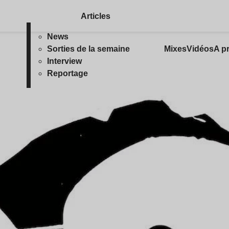
Articles
News
Sorties de la semaine
Mixes
Vidéos
A p
Interview
Reportage