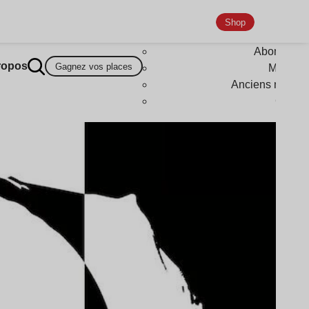
Shop
Abonneme
ropos
Gagnez vos places
Magazi
Anciens numér
Goodi