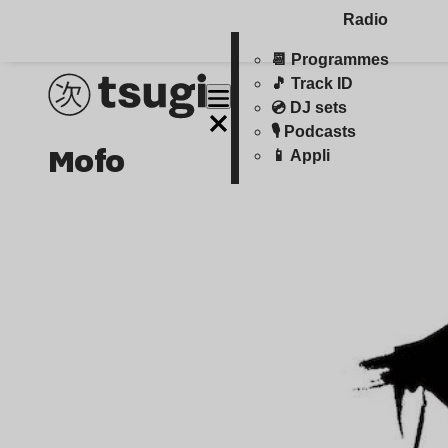
Radio
📆 Programmes
🎵 Track ID
💿 DJ sets
🎙️ Podcasts
mofo
📱 Appli