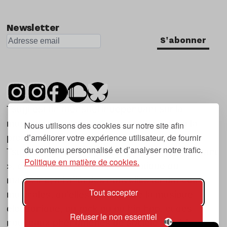
Newsletter
S'abonner
Tsugi est un mensuel indépendant sur la
musique et les nouvelles tendances, dont la
Nous utilisons des cookies sur notre site afin
d’améliorer votre expérience utilisateur, de fournir
première parution date de 2007.
du contenu personnalisé et d’analyser notre trafic.
Tsugi en japonais signifie « prochain », « suivant
Politique en matière de cookies.
», ce qui correspond à la thématique du
magazine, à l’affût des nouvelles tendances
Tout accepter
musicales, qu’elles viennent de la musique
électronique, du rock ou du hip hop, et des
Refuser le non essentiel
nouveaux phénomènes de société liés à la