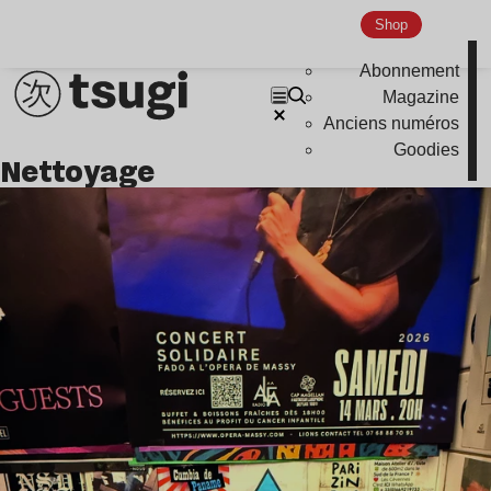
Shop
Abonnement
Magazine
Anciens numéros
Goodies
nettoyage