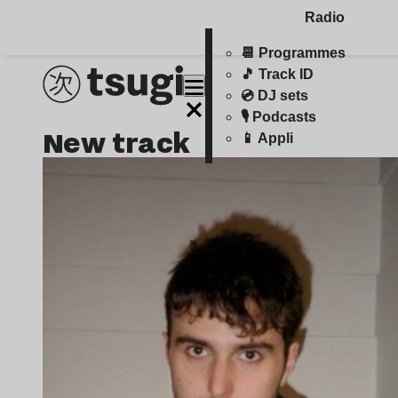
Radio
📆 Programmes
🎵 Track ID
💿 DJ sets
🎙️ Podcasts
new track
📱 Appli