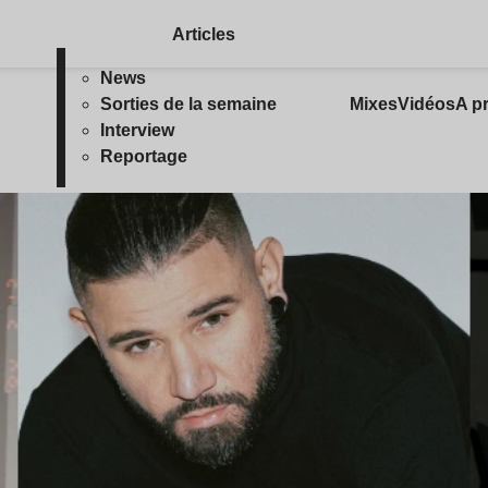
Articles
News
Sorties de la semaine
Mixes
Vidéos
A p
Interview
Reportage