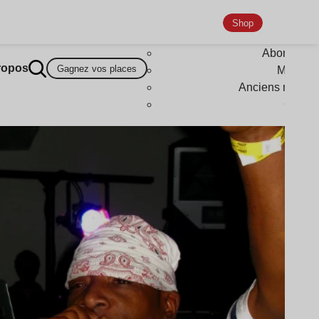
Shop
Abonneme
ropos
Gagnez vos places
Magazi
Anciens numér
Goodi