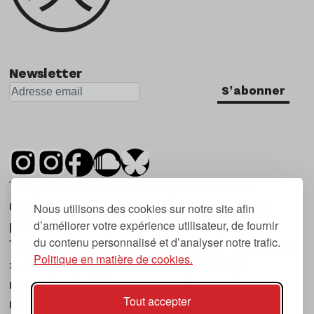
Newsletter
S'abonner
Tsugi est un mensuel indépendant sur la
musique et les nouvelles tendances, dont la
Nous utilisons des cookies sur notre site afin
d’améliorer votre expérience utilisateur, de fournir
première parution date de 2007.
du contenu personnalisé et d’analyser notre trafic.
Tsugi en japonais signifie « prochain », « suivant
Politique en matière de cookies.
», ce qui correspond à la thématique du
magazine, à l’affût des nouvelles tendances
Tout accepter
musicales, qu’elles viennent de la musique