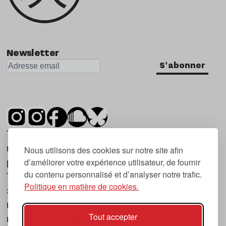
Newsletter
S'abonner
Tsugi est un mensuel indépendant sur la
musique et les nouvelles tendances, dont la
Nous utilisons des cookies sur notre site afin
d’améliorer votre expérience utilisateur, de fournir
première parution date de 2007.
du contenu personnalisé et d’analyser notre trafic.
Tsugi en japonais signifie « prochain », « suivant
Politique en matière de cookies.
», ce qui correspond à la thématique du
magazine, à l’affût des nouvelles tendances
Tout accepter
musicales, qu’elles viennent de la musique