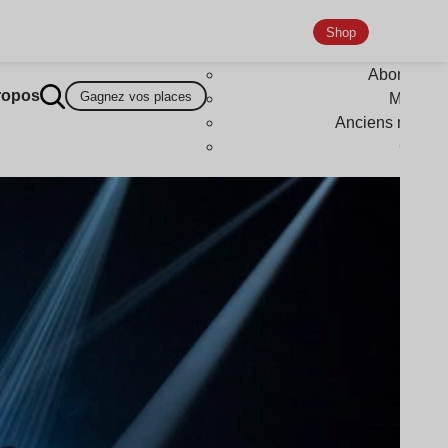
Shop
Abonneme
ropos
Gagnez vos places
Magazi
Anciens numér
Goodi