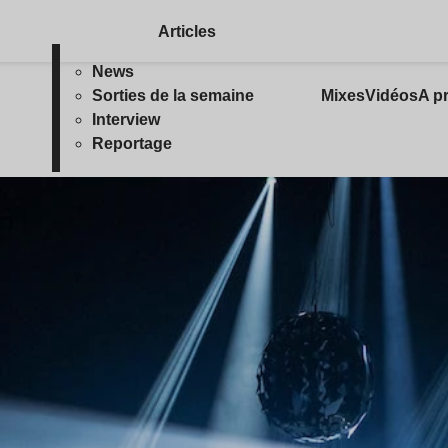
Articles
News
Sorties de la semaine
Mixes
Vidéos
A p
Interview
Reportage