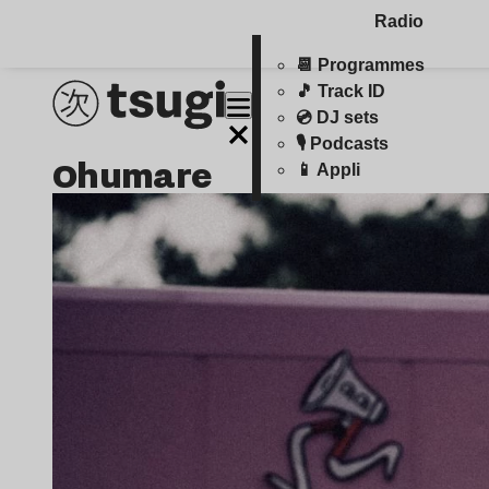
Radio
📆 Programmes
🎵 Track ID
💿 DJ sets
🎙️ Podcasts
ohumare
📱 Appli