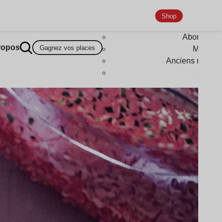
Shop
Abonneme
ropos
Gagnez vos places
Magazi
Anciens numér
Goodi