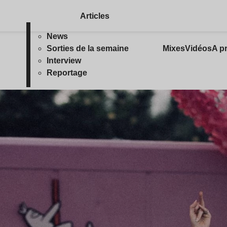
Articles
News
Sorties de la semaine
Mixes
Vidéos
A p
Interview
Reportage