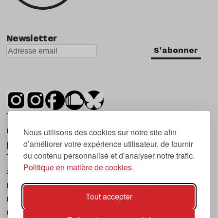
Newsletter
S'abonner
Tsugi est un mensuel indépendant sur la
musique et les nouvelles tendances, dont la
Nous utilisons des cookies sur notre site afin
d’améliorer votre expérience utilisateur, de fournir
première parution date de 2007.
du contenu personnalisé et d’analyser notre trafic.
Tsugi en japonais signifie « prochain », « suivant
Politique en matière de cookies.
», ce qui correspond à la thématique du
magazine, à l’affût des nouvelles tendances
Tout accepter
musicales, qu’elles viennent de la musique
électronique, du rock ou du hip hop, et des