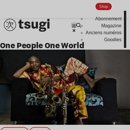
Nu Jazz
Shop
Indie
Abonnement
Magazine
Anciens numéros
Goodies
One People One World