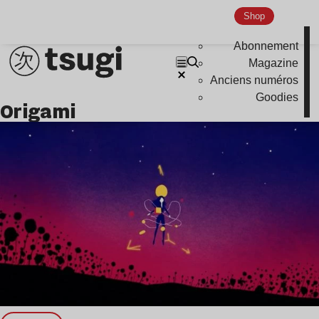
Global Club
Shop
Nu Jazz
Abonnement
Indie
Magazine
Anciens numéros
Goodies
origami