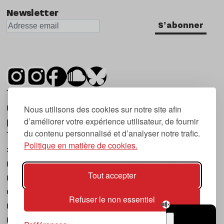
Newsletter
S'abonner
Tsugi est un mensuel indépendant sur la
musique et les nouvelles tendances, dont la
Nous utilisons des cookies sur notre site afin
d’améliorer votre expérience utilisateur, de fournir
première parution date de 2007.
du contenu personnalisé et d’analyser notre trafic.
Tsugi en japonais signifie « prochain », « suivant
Politique en matière de cookies.
», ce qui correspond à la thématique du
magazine, à l’affût des nouvelles tendances
Tout accepter
musicales, qu’elles viennent de la musique
électronique, du rock ou du hip hop, et des
Refuser le non essentiel
nouveaux phénomènes de société liés à la
musique.