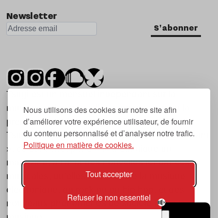
Newsletter
S'abonner
Tsugi est un mensuel indépendant sur la
musique et les nouvelles tendances, dont la
Nous utilisons des cookies sur notre site afin
d’améliorer votre expérience utilisateur, de fournir
première parution date de 2007.
du contenu personnalisé et d’analyser notre trafic.
Tsugi en japonais signifie « prochain », « suivant
Politique en matière de cookies.
», ce qui correspond à la thématique du
magazine, à l’affût des nouvelles tendances
Tout accepter
musicales, qu’elles viennent de la musique
électronique, du rock ou du hip hop, et des
Refuser le non essentiel
nouveaux phénomènes de société liés à la
musique.