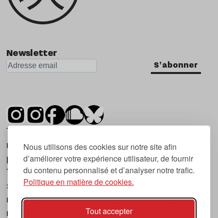
Newsletter
S'abonner
Tsugi est un mensuel indépendant sur la
musique et les nouvelles tendances, dont la
Nous utilisons des cookies sur notre site afin
d’améliorer votre expérience utilisateur, de fournir
première parution date de 2007.
du contenu personnalisé et d’analyser notre trafic.
Tsugi en japonais signifie « prochain », « suivant
Politique en matière de cookies.
», ce qui correspond à la thématique du
magazine, à l’affût des nouvelles tendances
Tout accepter
musicales, qu’elles viennent de la musique