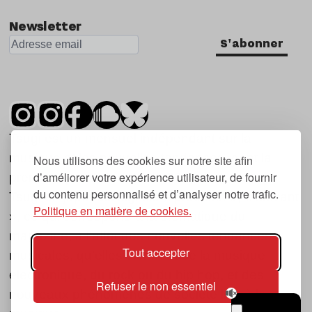
Newsletter
S'abonner
Tsugi est un mensuel indépendant sur la
musique et les nouvelles tendances, dont la
Nous utilisons des cookies sur notre site afin
d’améliorer votre expérience utilisateur, de fournir
première parution date de 2007.
du contenu personnalisé et d’analyser notre trafic.
Tsugi en japonais signifie « prochain », « suivant
Politique en matière de cookies.
», ce qui correspond à la thématique du
magazine, à l’affût des nouvelles tendances
Tout accepter
musicales, qu’elles viennent de la musique
électronique, du rock ou du hip hop, et des
Refuser le non essentiel
nouveaux phénomènes de société liés à la