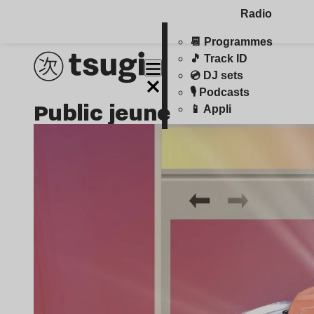
Radio
📆 Programmes
🎵 Track ID
💿 DJ sets
🎙️ Podcasts
public jeune
📱 Appli