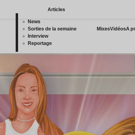
Articles
News
Sorties de la semaine
Mixes
Vidéos
A p
Interview
Reportage