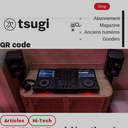
Global Club
Shop
Nu Jazz
Abonnement
Indie
Magazine
Anciens numéros
Goodies
QR code
Articles
Hi-Tech