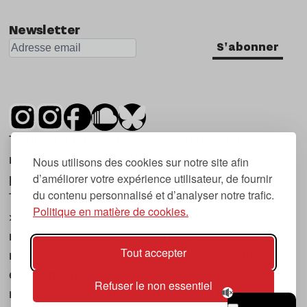
Newsletter
S'abonner
Tsugi est un mensuel indépendant sur la
musique et les nouvelles tendances, dont la
Nous utilisons des cookies sur notre site afin
d’améliorer votre expérience utilisateur, de fournir
première parution date de 2007.
du contenu personnalisé et d’analyser notre trafic.
Tsugi en japonais signifie « prochain », « suivant
Politique en matière de cookies.
», ce qui correspond à la thématique du
magazine, à l’affût des nouvelles tendances
Tout accepter
musicales, qu’elles viennent de la musique
électronique, du rock ou du hip hop, et des
Refuser le non essentiel
nouveaux phénomènes de société liés à la