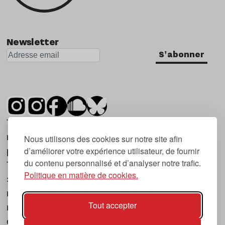
Newsletter
S'abonner
Tsugi est un mensuel indépendant sur la
musique et les nouvelles tendances, dont la
Nous utilisons des cookies sur notre site afin
d’améliorer votre expérience utilisateur, de fournir
première parution date de 2007.
du contenu personnalisé et d’analyser notre trafic.
Tsugi en japonais signifie « prochain », « suivant
Politique en matière de cookies.
», ce qui correspond à la thématique du
magazine, à l’affût des nouvelles tendances
Tout accepter
musicales, qu’elles viennent de la musique
électronique, du rock ou du hip hop, et des