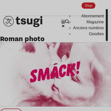
Shop
Indie
Abonnement
Magazine
Anciens numéros
Goodies
roman photo