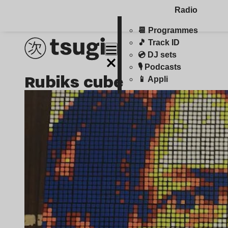
Radio
📆 Programmes
🎵 Track ID
💿 DJ sets
🎙️ Podcasts
rubiks cube
📱 Appli