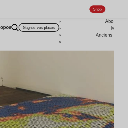
Shop
Abonneme
ropos
Gagnez vos places
Magazi
Anciens numér
Goodi