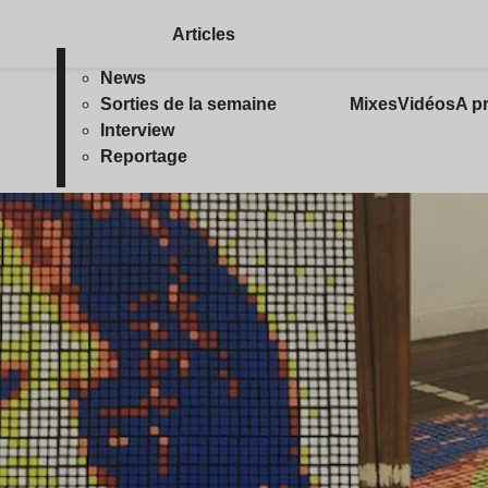
Articles
News
Sorties de la semaine
Mixes
Vidéos
A p
Interview
Reportage