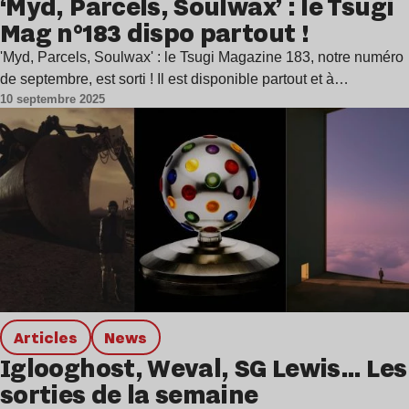
‘Myd, Parcels, Soulwax’ : le Tsugi
Mag n°183 dispo partout !
'Myd, Parcels, Soulwax' : le Tsugi Magazine 183, notre numéro
de septembre, est sorti ! Il est disponible partout et à…
10 septembre 2025
Articles
news
Iglooghost, Weval, SG Lewis… Les
sorties de la semaine