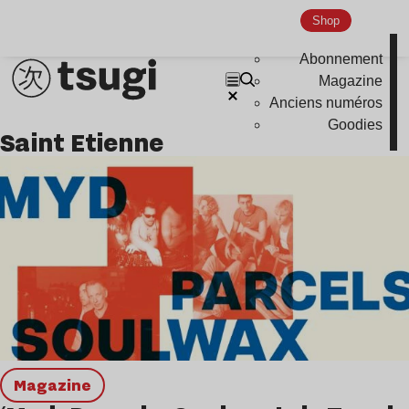
Shop
Abonnement
Magazine
Anciens numéros
Goodies
Saint Etienne
magazine