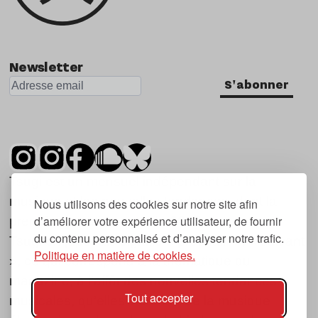
Newsletter
S'abonner
Tsugi est un mensuel indépendant sur la
musique et les nouvelles tendances, dont la
Nous utilisons des cookies sur notre site afin
d’améliorer votre expérience utilisateur, de fournir
première parution date de 2007.
du contenu personnalisé et d’analyser notre trafic.
Tsugi en japonais signifie « prochain », « suivant
Politique en matière de cookies.
», ce qui correspond à la thématique du
magazine, à l’affût des nouvelles tendances
Tout accepter
musicales, qu’elles viennent de la musique