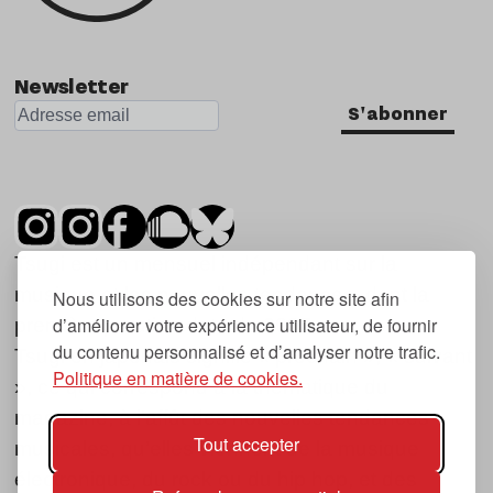
Newsletter
S'abonner
Tsugi est un mensuel indépendant sur la
musique et les nouvelles tendances, dont la
Nous utilisons des cookies sur notre site afin
d’améliorer votre expérience utilisateur, de fournir
première parution date de 2007.
du contenu personnalisé et d’analyser notre trafic.
Tsugi en japonais signifie « prochain », « suivant
Politique en matière de cookies.
», ce qui correspond à la thématique du
magazine, à l’affût des nouvelles tendances
Tout accepter
musicales, qu’elles viennent de la musique
électronique, du rock ou du hip hop, et des