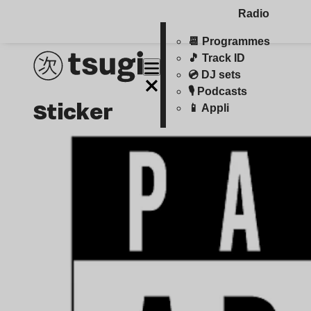
Radio
📆 Programmes
🎵 Track ID
💿 DJ sets
🎙️ Podcasts
sticker
📱 Appli