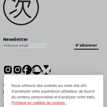
Newsletter
S'abonner
Tsugi est un mensuel indépendant sur la
musique et les nouvelles tendances, dont la
Nous utilisons des cookies sur notre site afin
d’améliorer votre expérience utilisateur, de fournir
première parution date de 2007.
du contenu personnalisé et d’analyser notre trafic.
Tsugi en japonais signifie « prochain », « suivant
Politique en matière de cookies.
», ce qui correspond à la thématique du