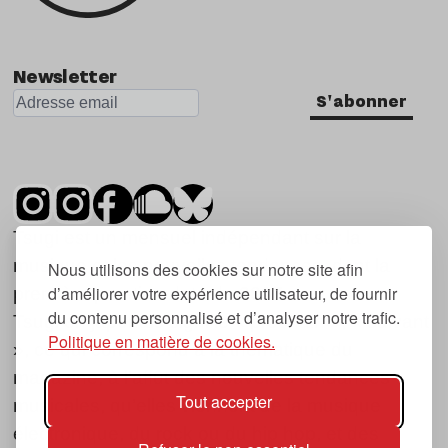
Newsletter
S'abonner
Tsugi est un mensuel indépendant sur la
musique et les nouvelles tendances, dont la
Nous utilisons des cookies sur notre site afin
d’améliorer votre expérience utilisateur, de fournir
première parution date de 2007.
du contenu personnalisé et d’analyser notre trafic.
Tsugi en japonais signifie « prochain », « suivant
Politique en matière de cookies.
», ce qui correspond à la thématique du
magazine, à l’affût des nouvelles tendances
Tout accepter
musicales, qu’elles viennent de la musique
électronique, du rock ou du hip hop, et des