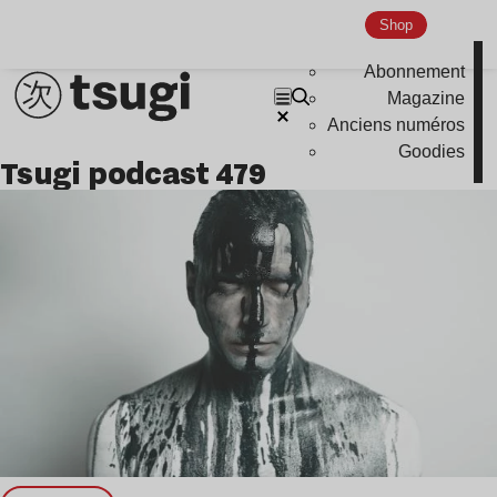
Hardcore
Shop
Global Club
Abonnement
Nu Jazz
Magazine
Indie
Anciens numéros
Goodies
tsugi podcast 479