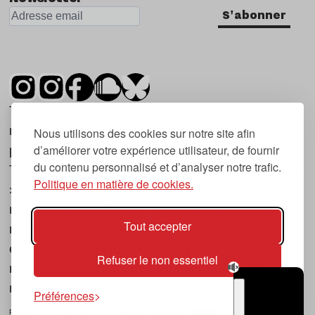
S'abonner
Tsugi est un mensuel indépendant sur la
musique et les nouvelles tendances, dont la
Nous utilisons des cookies sur notre site afin
d’améliorer votre expérience utilisateur, de fournir
première parution date de 2007.
du contenu personnalisé et d’analyser notre trafic.
Tsugi en japonais signifie « prochain », « suivant
Politique en matière de cookies.
», ce qui correspond à la thématique du
magazine, à l’affût des nouvelles tendances
Tout accepter
musicales, qu’elles viennent de la musique
électronique, du rock ou du hip hop, et des
Refuser le non essentiel
nouveaux phénomènes de société liés à la
musique.
Préférences
POLITIQUE DE COOKIES (UE)
CONTACT
CHOIX RGPD
TSUGI