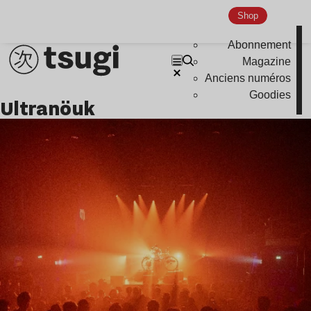
Shop
Abonnement
Magazine
Anciens numéros
Goodies
Ultranöuk