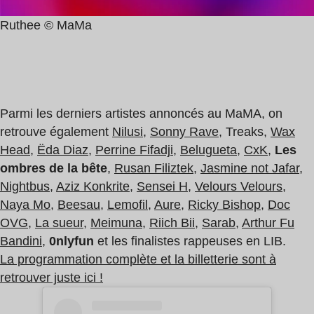
Ruthee © MaMa
Parmi les derniers artistes annoncés au MaMA, on
retrouve également
Nilusi
,
Sonny Rave
, Treaks,
Wax
Head
,
Ëda Diaz
,
Perrine Fifadji
,
Belugueta
,
CxK
,
Les
ombres de la bête
,
Rusan Filiztek
,
Jasmine not Jafar
,
Nightbus
,
Aziz Konkrite
,
Sensei H
,
Velours Velours
,
Naya Mo
,
Beesau
,
Lemofil
,
Aure
,
Ricky Bishop
,
Doc
OVG
,
La sueur
,
Meimuna
,
Riich Bii
,
Sarab
,
Arthur Fu
Bandini
,
0nlyfun
et les finalistes rappeuses en LIB.
La programmation complète et la billetterie sont à
retrouver juste ici !