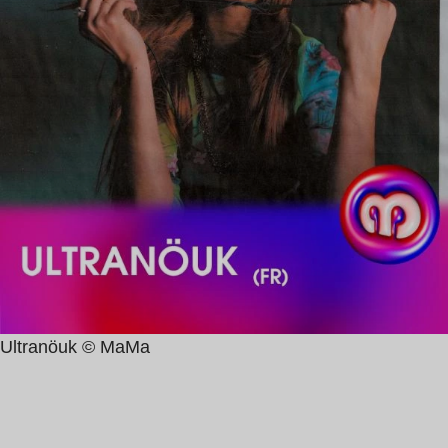
Ultranöuk © MaMa