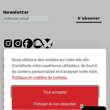
Newsletter
S'abonner
Tsugi est un mensuel indépendant sur la
musique et les nouvelles tendances, dont la
Nous utilisons des cookies sur notre site afin
d’améliorer votre expérience utilisateur, de fournir
première parution date de 2007.
du contenu personnalisé et d’analyser notre trafic.
Tsugi en japonais signifie « prochain », « suivant
Politique en matière de cookies.
», ce qui correspond à la thématique du
magazine, à l’affût des nouvelles tendances
Tout accepter
musicales, qu’elles viennent de la musique
électronique, du rock ou du hip hop, et des
Refuser le non essentiel
nouveaux phénomènes de société liés à la