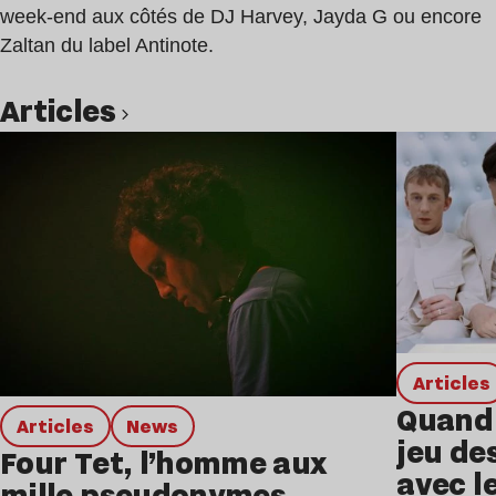
week-end aux côtés de DJ Harvey, Jayda G ou encore
Zaltan du label Antinote.
Articles
Lire l’article
Articles
Quand 
Articles
news
jeu de
Four Tet, l’homme aux
avec l
mille pseudonymes,