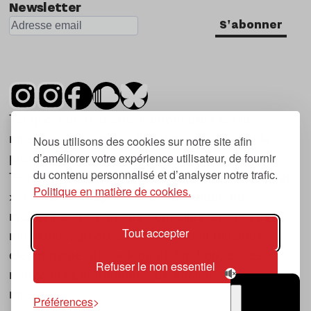
Newsletter
S'abonner
Tsugi est un mensuel indépendant sur la
musique et les nouvelles tendances, dont la
Nous utilisons des cookies sur notre site afin
d’améliorer votre expérience utilisateur, de fournir
première parution date de 2007.
du contenu personnalisé et d’analyser notre trafic.
Tsugi en japonais signifie « prochain », « suivant
Politique en matière de cookies.
», ce qui correspond à la thématique du
magazine, à l’affût des nouvelles tendances
Tout accepter
musicales, qu’elles viennent de la musique
électronique, du rock ou du hip hop, et des
Refuser le non essentiel
nouveaux phénomènes de société liés à la
musique.
Préférences