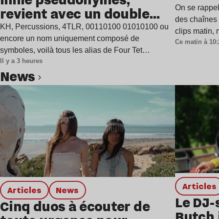
On se rappel
revient avec un double
des chaînes 
single
KH, Percussions, 4TLR, 00110100 01010100 ou
clips matin,
encore un nom uniquement composé de
Ce matin à 10:
symboles, voilà tous les alias de Four Tet…
Il y a 3 heures
news
Lire l’article
Articles
Articles
news
Le DJ-
Cinq duos à écouter de
Butch 