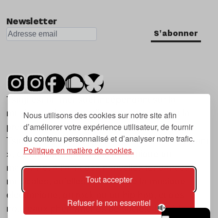
Newsletter
S'abonner
Tsugi est un mensuel indépendant sur la
musique et les nouvelles tendances, dont la
Nous utilisons des cookies sur notre site afin
d’améliorer votre expérience utilisateur, de fournir
première parution date de 2007.
du contenu personnalisé et d’analyser notre trafic.
Tsugi en japonais signifie « prochain », « suivant
Politique en matière de cookies.
», ce qui correspond à la thématique du
magazine, à l’affût des nouvelles tendances
Tout accepter
musicales, qu’elles viennent de la musique
électronique, du rock ou du hip hop, et des
Refuser le non essentiel
nouveaux phénomènes de société liés à la