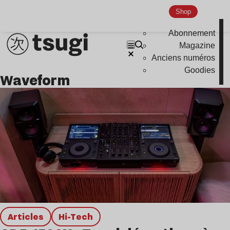
Global Club
Shop
Nu Jazz
Abonnement
Indie
Magazine
Anciens numéros
Goodies
Waveform
Articles
Hi-Tech