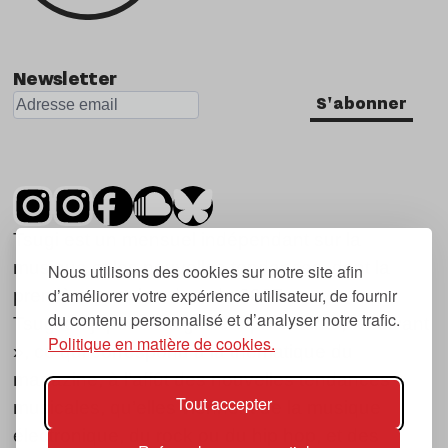
Newsletter
S'abonner
Tsugi est un mensuel indépendant sur la
musique et les nouvelles tendances, dont la
Nous utilisons des cookies sur notre site afin
d’améliorer votre expérience utilisateur, de fournir
première parution date de 2007.
du contenu personnalisé et d’analyser notre trafic.
Tsugi en japonais signifie « prochain », « suivant
Politique en matière de cookies.
», ce qui correspond à la thématique du
magazine, à l’affût des nouvelles tendances
Tout accepter
musicales, qu’elles viennent de la musique
électronique, du rock ou du hip hop, et des