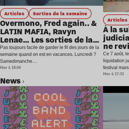
Articles
Sorties de la semaine
Articles
Overmono, Fred again.. &
À la su
LATIN MAFIA, Ravyn
judicia
Lenae… Les sorties de la
ne rev
semaine
Pas toujours facile de garder le fil des jours de la
Ce 7 août, l
semaine quand on est en vacances. Luncredi ?
liquidation j
Samedimanche…
festival mar
Hier à 18:04
Hier à 17:33
news
Lire l’article