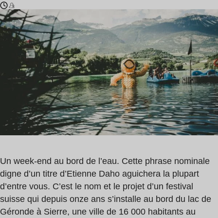
Temps
Jabberwocky
de
,
lecture
HVOB
:
,
1
Andreya
min
Triana
Un week-end au bord de l’eau. Cette phrase nominale
digne d’un titre d’Etienne Daho aguichera la plupart
d’entre vous. C’est le nom et le projet d’un festival
suisse qui depuis onze ans s’installe au bord du lac de
Géronde à Sierre, une ville de 16 000 habitants au