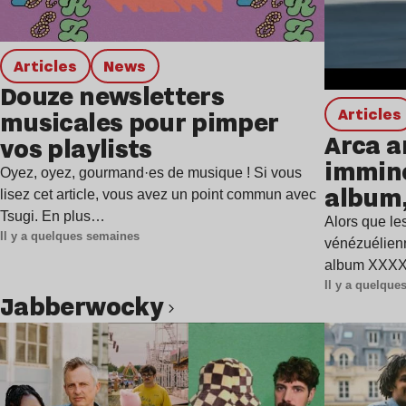
Articles
news
Douze newsletters
Articles
musicales pour pimper
Arca a
vos playlists
immine
Oyez, oyez, gourmand·es de musique ! Si vous
album,
lisez cet article, vous avez un point commun avec
Tsugi. En plus…
Alors que les
Il y a quelques semaines
vénézuélienn
album XXXXX
Il y a quelqu
Jabberwocky
Lire l’article