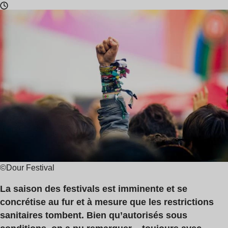
Temps
de
lecture
:
8
min
©Dour Festival
La saison des festivals est imminente et se
concrétise au fur et à mesure que les restrictions
sanitaires tombent. Bien qu’autorisés sous