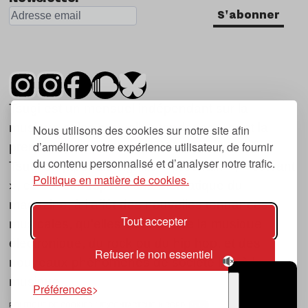
S'abonner
Tsugi est un mensuel indépendant sur la
musique et les nouvelles tendances, dont la
Nous utilisons des cookies sur notre site afin
d’améliorer votre expérience utilisateur, de fournir
première parution date de 2007.
du contenu personnalisé et d’analyser notre trafic.
Tsugi en japonais signifie « prochain », « suivant
Politique en matière de cookies.
», ce qui correspond à la thématique du
magazine, à l’affût des nouvelles tendances
Tout accepter
musicales, qu’elles viennent de la musique
électronique, du rock ou du hip hop, et des
Refuser le non essentiel
nouveaux phénomènes de société liés à la
musique.
Préférences
POLITIQUE DE COOKIES (UE)
CONTACT
CHOIX RGPD
TSUGI