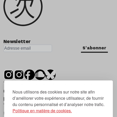
Newsletter
S'abonner
Tsugi est un mensuel indépendant sur la
musique et les nouvelles tendances, dont la
Nous utilisons des cookies sur notre site afin
d’améliorer votre expérience utilisateur, de fournir
première parution date de 2007.
du contenu personnalisé et d’analyser notre trafic.
Tsugi en japonais signifie « prochain », « suivant
Politique en matière de cookies.
», ce qui correspond à la thématique du