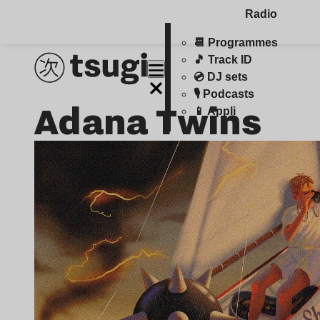
Radio
📆 Programmes
🎵 Track ID
💿 DJ sets
🎙️ Podcasts
Adana Twins
📱 Appli