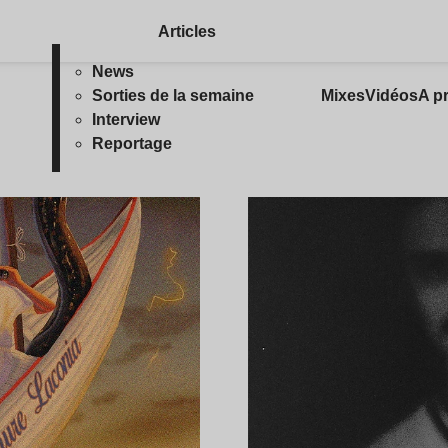
Articles
News
Sorties de la semaine
Mixes
Vidéos
A p
Interview
Reportage