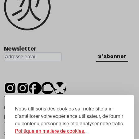
Newsletter
S'abonner
Tsugi est un mensuel indépendant sur la
musique et les nouvelles tendances, dont la
Nous utilisons des cookies sur notre site afin
d’améliorer votre expérience utilisateur, de fournir
première parution date de 2007.
du contenu personnalisé et d’analyser notre trafic.
Tsugi en japonais signifie « prochain », « suivant
Politique en matière de cookies.
», ce qui correspond à la thématique du