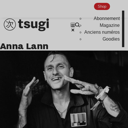
Shop
Abonnement
Magazine
Anciens numéros
Goodies
Anna Lann