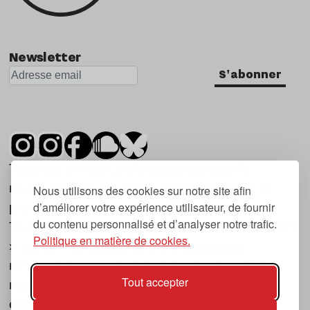
Newsletter
S'abonner
Tsugi est un mensuel indépendant sur la
musique et les nouvelles tendances, dont la
Nous utilisons des cookies sur notre site afin
d’améliorer votre expérience utilisateur, de fournir
première parution date de 2007.
du contenu personnalisé et d’analyser notre trafic.
Tsugi en japonais signifie « prochain », « suivant
Politique en matière de cookies.
», ce qui correspond à la thématique du
magazine, à l’affût des nouvelles tendances
Tout accepter
musicales, qu’elles viennent de la musique
électronique, du rock ou du hip hop, et des