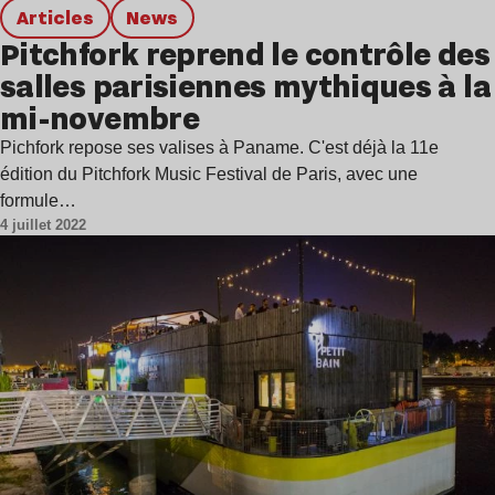
Articles
news
Pitchfork reprend le contrôle des
salles parisiennes mythiques à la
mi-novembre
Pichfork repose ses valises à Paname. C'est déjà la 11e
édition du Pitchfork Music Festival de Paris, avec une
formule…
4 juillet 2022