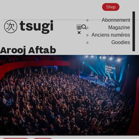
Shop
Abonnement
Magazine
Anciens numéros
Goodies
Arooj Aftab