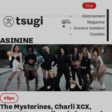
Shop
Abonnement
Magazine
Anciens numéros
Goodies
ASININE
clips
The Mysterines, Charli XCX,