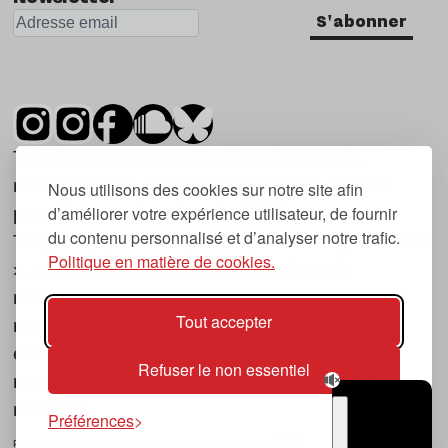
S'abonner
Tsugi est un mensuel indépendant sur la
musique et les nouvelles tendances, dont la
Nous utilisons des cookies sur notre site afin
d’améliorer votre expérience utilisateur, de fournir
première parution date de 2007.
du contenu personnalisé et d’analyser notre trafic.
Tsugi en japonais signifie « prochain », « suivant
Politique en matière de cookies.
», ce qui correspond à la thématique du
magazine, à l’affût des nouvelles tendances
Tout accepter
musicales, qu’elles viennent de la musique
électronique, du rock ou du hip hop, et des
Refuser le non essentiel
nouveaux phénomènes de société liés à la
musique.
Préférences
POLITIQUE DE COOKIES (UE)
CONTACT
CHOIX RGPD
TSUGI