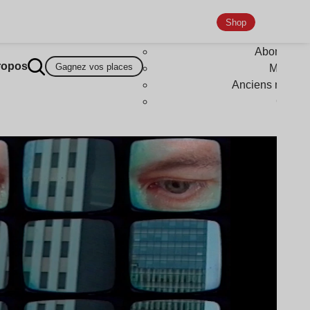
Shop
Abonneme
ropos
Gagnez vos places
Magazi
Anciens numér
Goodi