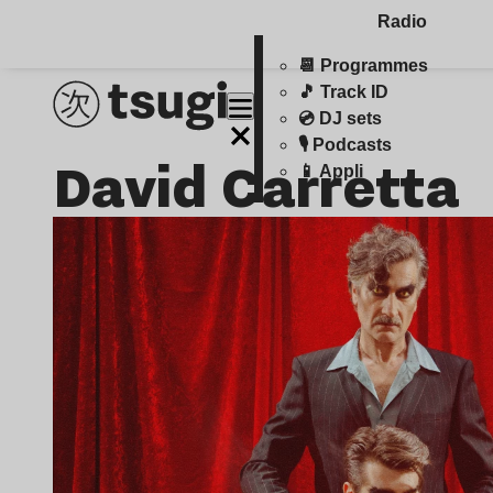
Radio
📆 Programmes
🎵 Track ID
💿 DJ sets
🎙️ Podcasts
David Carretta
📱 Appli