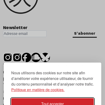
Newsletter
S'abonner
Tsugi est un mensuel indépendant sur la
musique et les nouvelles tendances, dont la
Nous utilisons des cookies sur notre site afin
d’améliorer votre expérience utilisateur, de fournir
première parution date de 2007.
du contenu personnalisé et d’analyser notre trafic.
Tsugi en japonais signifie « prochain », « suivant
Politique en matière de cookies.
», ce qui correspond à la thématique du
magazine, à l’affût des nouvelles tendances
Tout accepter
musicales, qu’elles viennent de la musique