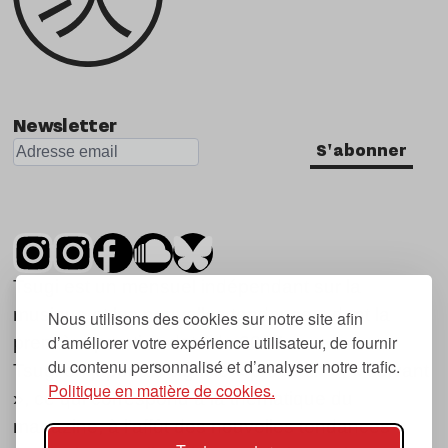
Newsletter
S'abonner
Tsugi est un mensuel indépendant sur la
musique et les nouvelles tendances, dont la
Nous utilisons des cookies sur notre site afin
d’améliorer votre expérience utilisateur, de fournir
première parution date de 2007.
du contenu personnalisé et d’analyser notre trafic.
Tsugi en japonais signifie « prochain », « suivant
Politique en matière de cookies.
», ce qui correspond à la thématique du
magazine, à l’affût des nouvelles tendances