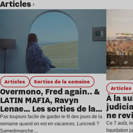
Articles
Lire l’article
Articles
Sorties de la semaine
Articles
Overmono, Fred again.. &
À la su
LATIN MAFIA, Ravyn
judicia
Lenae… Les sorties de la
ne rev
semaine
Pas toujours facile de garder le fil des jours de la
Ce 7 août, l
semaine quand on est en vacances. Luncredi ?
liquidation j
Samedimanche…