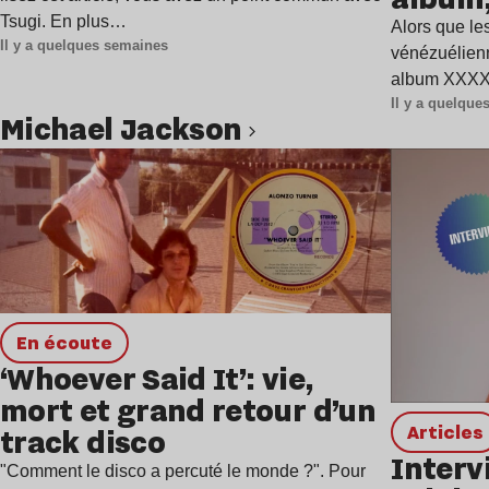
Tsugi. En plus…
Alors que les
Il y a quelques semaines
vénézuélienn
album XXXXX
Il y a quelqu
Michael Jackson
Lire l’article
en écoute
‘Whoever Said It’: vie,
mort et grand retour d’un
Articles
track disco
Interv
"Comment le disco a percuté le monde ?". Pour