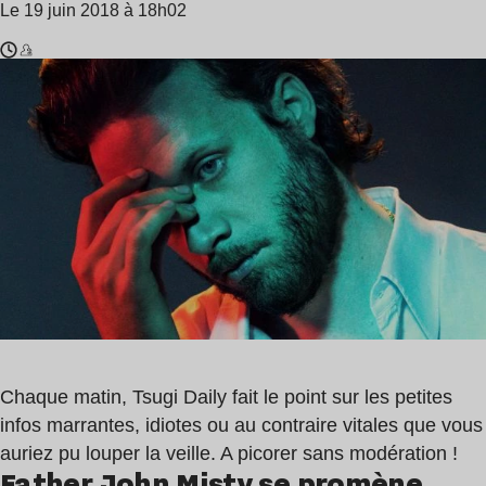
Le 19 juin 2018 à 18h02
Temps
Father
de
John
lecture
Misty
:
,
1
Michael
min
Jackson
Chaque matin, Tsugi Daily fait le point sur les petites
infos marrantes, idiotes ou au contraire vitales que vous
auriez pu louper la veille. A picorer sans modération !
Father John Misty se promène