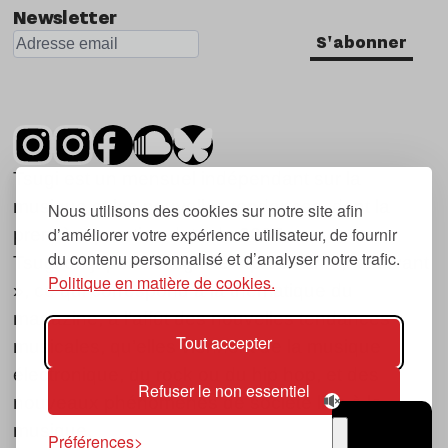
Newsletter
S'abonner
Tsugi est un mensuel indépendant sur la
musique et les nouvelles tendances, dont la
Nous utilisons des cookies sur notre site afin
d’améliorer votre expérience utilisateur, de fournir
première parution date de 2007.
du contenu personnalisé et d’analyser notre trafic.
Tsugi en japonais signifie « prochain », « suivant
Politique en matière de cookies.
», ce qui correspond à la thématique du
magazine, à l’affût des nouvelles tendances
Tout accepter
musicales, qu’elles viennent de la musique
électronique, du rock ou du hip hop, et des
Refuser le non essentiel
nouveaux phénomènes de société liés à la
musique.
Préférences