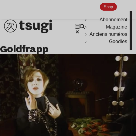
Shop
Abonnement
Magazine
Anciens numéros
Goodies
Goldfrapp