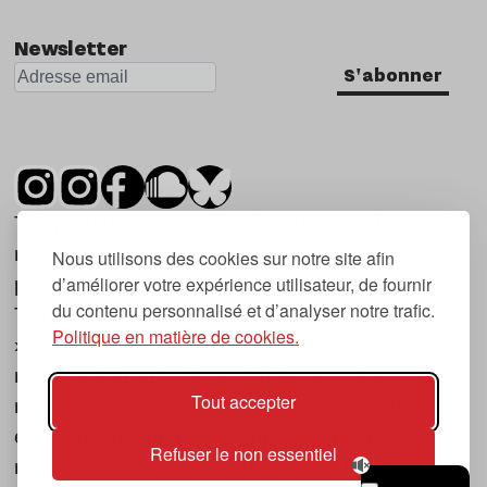
Newsletter
S'abonner
Tsugi est un mensuel indépendant sur la
musique et les nouvelles tendances, dont la
Nous utilisons des cookies sur notre site afin
d’améliorer votre expérience utilisateur, de fournir
première parution date de 2007.
du contenu personnalisé et d’analyser notre trafic.
Tsugi en japonais signifie « prochain », « suivant
Politique en matière de cookies.
», ce qui correspond à la thématique du
magazine, à l’affût des nouvelles tendances
Tout accepter
musicales, qu’elles viennent de la musique
électronique, du rock ou du hip hop, et des
Refuser le non essentiel
nouveaux phénomènes de société liés à la