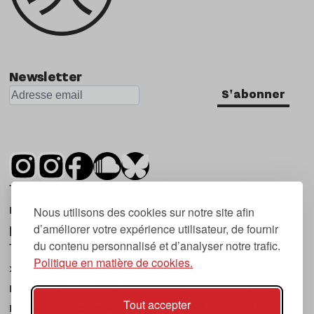
Newsletter
S'abonner
Tsugi est un mensuel indépendant sur la
musique et les nouvelles tendances, dont la
Nous utilisons des cookies sur notre site afin
d’améliorer votre expérience utilisateur, de fournir
première parution date de 2007.
du contenu personnalisé et d’analyser notre trafic.
Tsugi en japonais signifie « prochain », « suivant
Politique en matière de cookies.
», ce qui correspond à la thématique du
magazine, à l’affût des nouvelles tendances
Tout accepter
musicales, qu’elles viennent de la musique