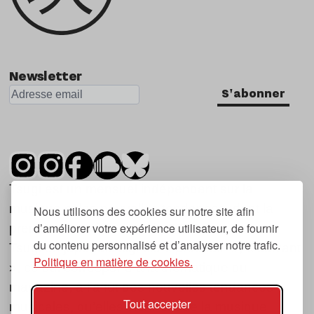
Newsletter
S'abonner
Tsugi est un mensuel indépendant sur la
musique et les nouvelles tendances, dont la
Nous utilisons des cookies sur notre site afin
d’améliorer votre expérience utilisateur, de fournir
première parution date de 2007.
du contenu personnalisé et d’analyser notre trafic.
Tsugi en japonais signifie « prochain », « suivant
Politique en matière de cookies.
», ce qui correspond à la thématique du
magazine, à l’affût des nouvelles tendances
Tout accepter
musicales, qu’elles viennent de la musique